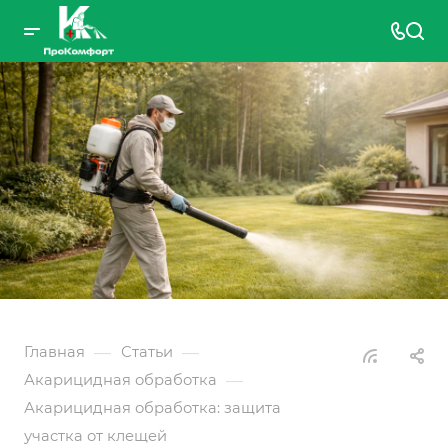
—
—
Главная
Статьи
—
Акарицидная обработка
Акарицидная обработка: защита
участка от клещей