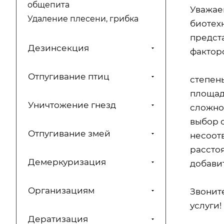
общепита
Уважае
Удаление плесени, грибка
биотехн
предст
Дезинсекция
факторо
Отпугивание птиц
степен
площад
Уничтожение гнезд
сложно
выбор 
Отпугивание змей
несоот
расстоя
Демеркуризация
добавит
Организациям
Звонит
услуги!
Дератизация