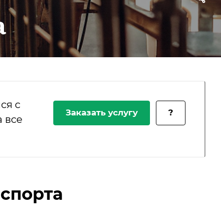
а
ся с
Заказать услугу
?
 все
спорта