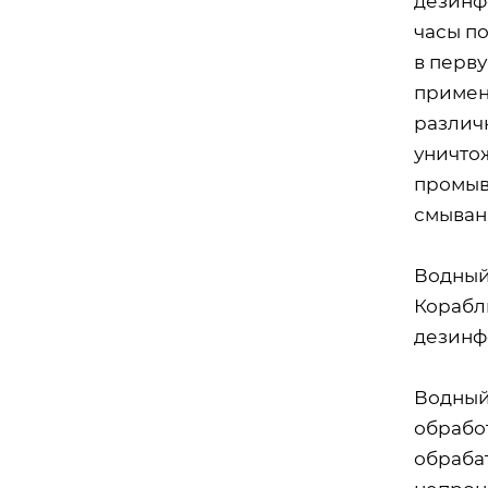
дезинф
часы п
в перв
примен
различ
уничто
промыв
смыван
Водный
Корабл
дезинфе
Водный
обрабо
обраба