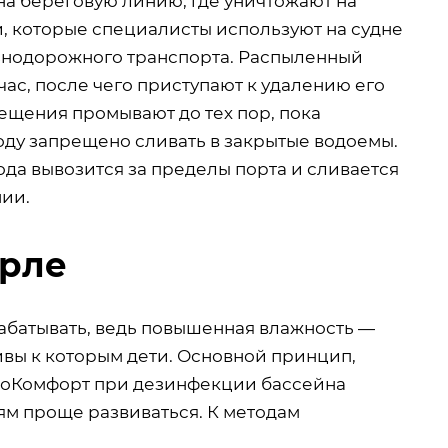
на береговую линию, где уничтожают на
 которые специалисты используют на судне
знодорожного транспорта. Распыленный
ас, после чего приступают к удалению его
ещения промывают до тех пор, пока
оду запрещено сливать в закрытые водоемы.
ода вывозится за пределы порта и сливается
нии.
Орле
абатывать, ведь повышенная влажность —
вы к которым дети. Основной принцип,
роКомфорт при дезинфекции бассейна
иям проще развиваться. К методам