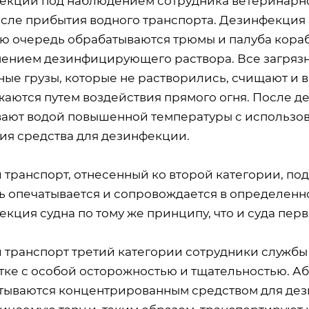
екции под наблюдением сотрудника ветеринарног
осле прибытия водного транспорта. Дезинфекция 
ую очередь обрабатываются трюмы и палуба кораб
ением дезинфицирующего раствора. Все загрязне
ные грузы, которые не растворились, счищают и в
жаются путем воздействия прямого огня. После д
ают водой повышенной температуры с использова
ия средства для дезинфекции.
 транспорт, отнесенный ко второй категории, по
ь опечатывается и сопровождается в определенно
кция судна по тому же принципу, что и суда перв
 транспорт третий категории сотрудники службы
тке с особой осторожностью и тщательностью. А
тываются концентрированным средством для дез