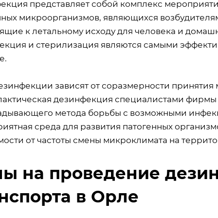
екция представляет собой комплекс мероприяти
нных микроорганизмов, являющихся возбудителя
ящие к летальному исходу для человека и домашн
екция и стерилизация являются самыми эффекти
е.
езинфекции зависят от соразмерности принятия 
актическая дезинфекция специалистами фирмы 
адывающего метода борьбы с возможными инфекци
риятная среда для развития патогенных организ
мости от частоты смены микроклимата на террито
ы на проведение дези
нспорта в Орле