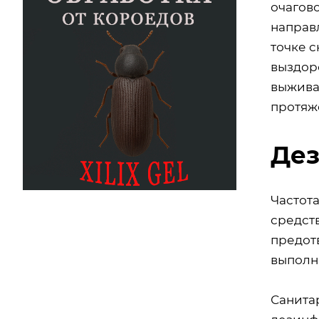
очагов
направ
точке 
выздор
выжива
протяж
Дез
Частот
средст
предот
выполня
Санита