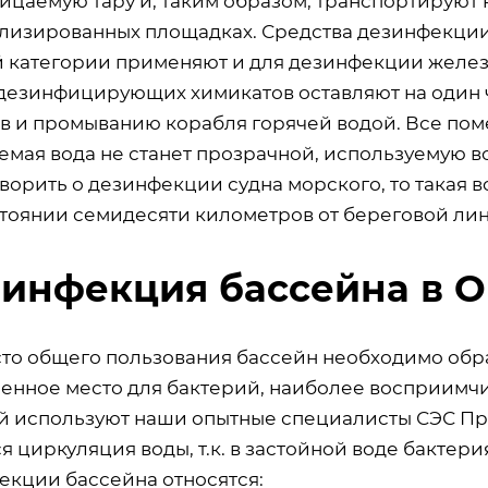
ицаемую тару и, таким образом, транспортируют 
лизированных площадках. Средства дезинфекции,
й категории применяют и для дезинфекции желе
 дезинфицирующих химикатов оставляют на один ч
ов и промыванию корабля горячей водой. Все пом
емая вода не станет прозрачной, используемую в
ворить о дезинфекции судна морского, то такая в
стоянии семидесяти километров от береговой ли
инфекция бассейна в 
сто общего пользования бассейн необходимо обр
енное место для бактерий, наиболее восприимчи
й используют наши опытные специалисты СЭС П
я циркуляция воды, т.к. в застойной воде бактер
екции бассейна относятся: