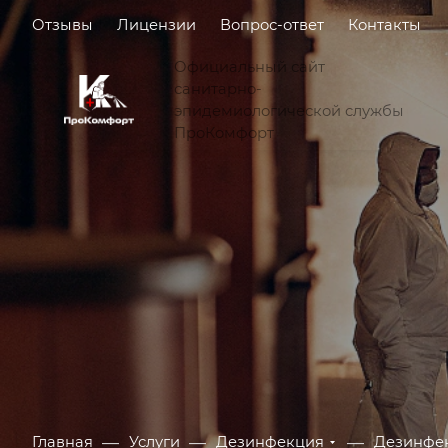
Отзывы
Лицензии
Вопрос-ответ
Контакты
Официальный сайт
санитарно-
эпидемиологической службы
ПроКомфорт
—
—
—
Главная
Услуги
Дезинфекция
Дезинфек