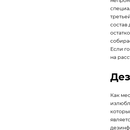
непрон
специа
третье
состав
остатк
собира
Если го
на рас
Дез
Как ме
излюбл
которы
являетс
дезинф