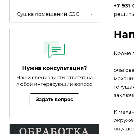
+7-931-
решить
Сушка помещений СЭС
Нап
Кроме 
Нужна консультация?
очагов
Наши специалисты ответят на
механи
любой интересующий вопрос
текуща
заключ
Задать вопрос
К меха
окруже
ощущен