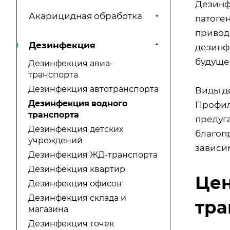
Дезинф
Акарицидная обработка
патоге
привод
Дезинфекция
дезинф
будуще
Дезинфекция авиа-
транспорта
Дезинфекция автотранспорта
Виды д
Дезинфекция водного
Профил
транспорта
предуг
Дезинфекция детских
благоп
учреждений
зависи
Дезинфекция ЖД-транспорта
Дезинфекция квартир
Цен
Дезинфекция офисов
Дезинфекция склада и
тра
магазина
Дезинфекция точек