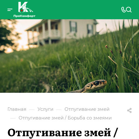
—
—
Главная
Услуги
Отпугивание змей
—
Отпугивание змей / Борьба со змеями
Отпугивание змей /