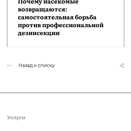
Почему насекомые
возвращаются:
самостоятельная борьба
против профессиональной
дезинсекции
Назад к списку
Компания
О компании
Услуги
Лицензии
Гербицидная обработка
Информация