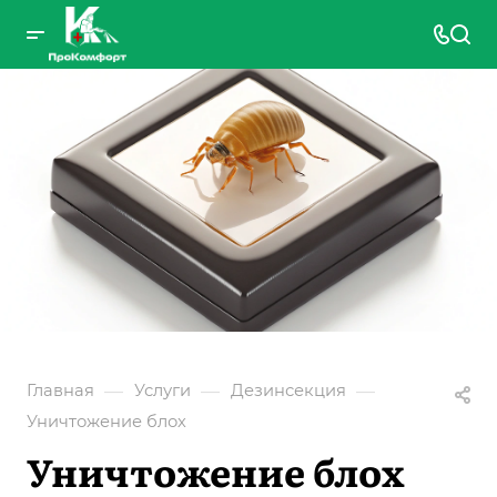
—
—
—
Главная
Услуги
Дезинсекция
Уничтожение блох
Уничтожение блох