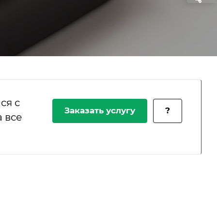
ся с
Заказать услугу
?
 все