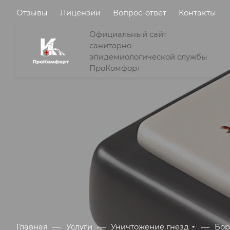
Отзывы
Лицензии
Вопрос-ответ
Контакты
Официальный сайт
санитарно-
эпидемиологической службы
ПроКомфорт
—
—
—
Главная
Услуги
Уничтожение гнезд
Бор