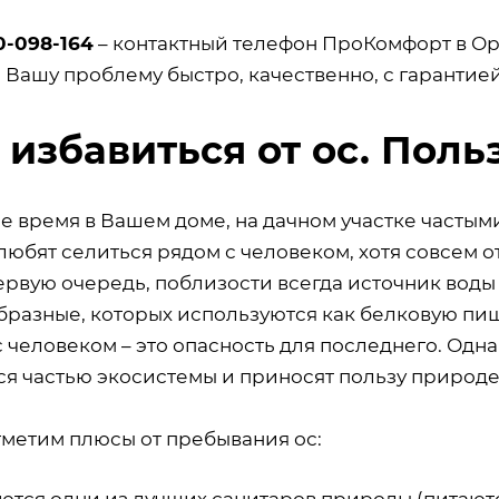
0-098-164
– контактный телефон ПроКомфорт в Ор
 Вашу проблему быстро, качественно, с гарантие
 избавиться от ос. Поль
е время в Вашем доме, на дачном участке частым
любят селиться рядом с человеком, хотя совсем о
первую очередь, поблизости всегда источник вод
разные, которых используются как белковую пищу
 человеком – это опасность для последнего. Однак
ся частью экосистемы и приносят пользу природе
тметим плюсы от пребывания ос:
ются одни из лучших санитаров природы (питаютс