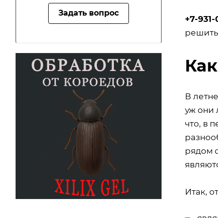
Задать вопрос
+7-931-
решить
Как
В летне
уж они 
что, в 
разнооб
рядом с
являют
Итак, о
явля