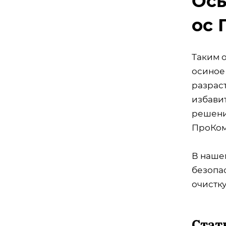
Осы
ос 
Таким о
осиное
разраст
избави
решени
ПроКом
В наше
безопа
очистку
Стат