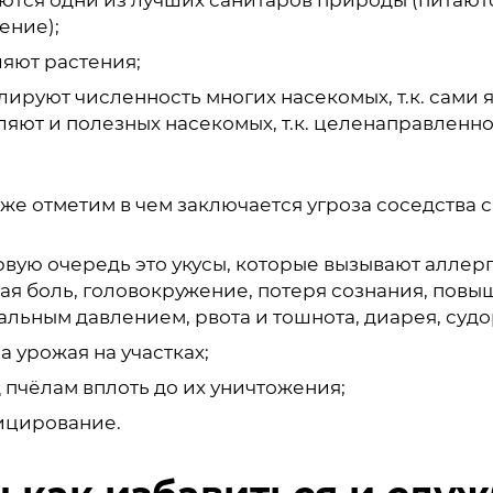
ение);
яют растения;
лируют численность многих насекомых, т.к. сами
яют и полезных насекомых, т.к. целенаправленно 
же отметим в чем заключается угроза соседства с
рвую очередь это укусы, которые вызывают аллер
ная боль, головокружение, потеря сознания, пов
льным давлением, рвота и тошнота, диарея, судо
а урожая на участках;
 пчёлам вплоть до их уничтожения;
цирование.