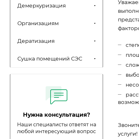
Уважаем
Демеркуризация
выполн
предст
Организациям
факторо
Дератизация
степ
площ
Сушка помещений СЭС
слож
выбо
несо
расс
возмож
Нужна консультация?
Наши специалисты ответят на
Звонит
любой интересующий вопрос
услуги!