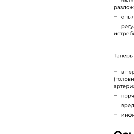
разлож
опыл
регу
истребл
Теперь 
в пе
(голов
артериа
порч
вред
инфи