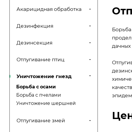
Отп
Акарицидная обработка
Дезинфекция
Борьба
продел
Дезинсекция
дачных 
Отпугивание птиц
Отпугив
дезинс
Уничтожение гнезд
химиче
Борьба с осами
качест
Борьба с пчелами
эпидем
Уничтожение шершней
Цен
Отпугивание змей