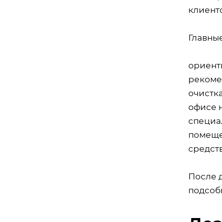
клиент
Главны
ориент
рекоме
очистк
офисе 
специа
помеще
средст
После 
подсоб