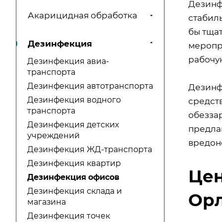
Дезинф
Акарицидная обработка
стабиль
бы тща
Дезинфекция
меропр
рабочу
Дезинфекция авиа-
транспорта
Дезинфекция автотранспорта
Дезинф
Дезинфекция водного
средст
транспорта
обезза
Дезинфекция детских
предла
учреждений
вредон
Дезинфекция ЖД-транспорта
Дезинфекция квартир
Цен
Дезинфекция офисов
Дезинфекция склада и
Ор
магазина
Дезинфекция точек