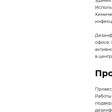
здания.
Исполь
Химиче
инфекц
Дезинф
офисе. 
активн
в цент
Про
Провес
Работы
подвер
дезинф