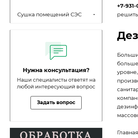
+7-931-
решить
Сушка помещений СЭС
Де
Больши
больше
Нужна консультация?
уровне,
Наши специалисты ответят на
произв
любой интересующий вопрос
санита
компан
Задать вопрос
дезинф
массов
Главна