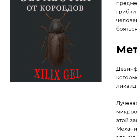
предме
грибки
челове
бояться
Мет
Дезинф
которы
ликвид
Лучева
микроо
этой за
Механи