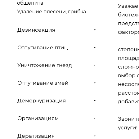
общепита
Уважае
Удаление плесени, грибка
биотехн
предст
Дезинсекция
факторо
Отпугивание птиц
степен
площад
Уничтожение гнезд
сложно
выбор 
Отпугивание змей
несоот
расстоя
Демеркуризация
добавит
Организациям
Звонит
услуги!
Дератизация