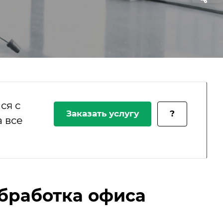
ся с
Заказать услугу
?
 все
бработка офиса