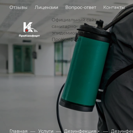
Отзывы
Лицензии
Вопрос-ответ
Контакты
Официальный сайт
санитарно-
эпидемиологической службы
ПроКомфорт
—
—
—
Главная
Услуги
Дезинфекция
Дезинфе