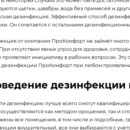
 В некоторых случаях это может быть достаточно
зуются щётки, швабры, вода без примесей и друг
ская дезинфекция. Эффективный способ дезинфе
ии. Он сочетается с остальными дезинфекционн
екция от компании ПроКомфорт не займёт много в
При отсутствии явных угроз для здоровья, сотру
о проявляют инициативу в рабочих вопросах. Эту
р дезинфекции ПроКомфорт при любом проявлен
ведение дезинфекции 
ти дезинфекцию лучше всего смогут квалифицир
 осуществляются как методом орошения, так и сп
жены все помещения, в том числе и подсобные, г
екции внушительный, все они выбираются с учё