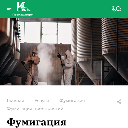
—
—
—
Главная
Услуги
Фумигация
Фумигация предприятий
Фумигация