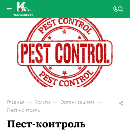
—
—
—
Главная
Услуги
Организациям
Пест-контроль
Пест-контроль