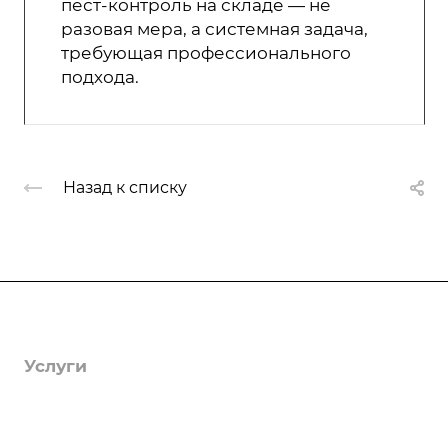
пест-контроль на складе — не
разовая мера, а системная задача,
требующая профессионального
подхода.
Назад к списку
Компания
О компании
Услуги
Лицензии
Гербицидная обработка
Информация
Отзывы
Защита деревьев
Статьи
Вопрос-ответ