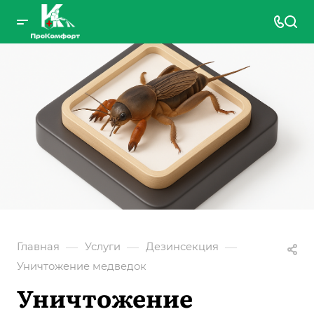
—
—
—
Главная
Услуги
Дезинсекция
Уничтожение медведок
Уничтожение