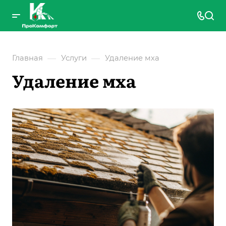
—
—
Главная
Услуги
Удаление мха
Удаление мха