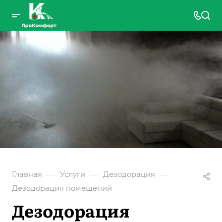
—
—
—
Главная
Услуги
Дезодорация
Дезодорация помещений
Дезодорация